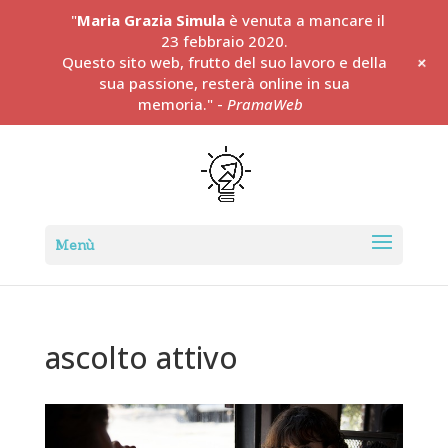
"
Maria Grazia Simula
è venuta a mancare il
23 febbraio 2020.
+
Questo sito web, frutto del suo lavoro e della
sua passione, resterà online in sua
memoria." -
PramaWeb
ascolto attivo