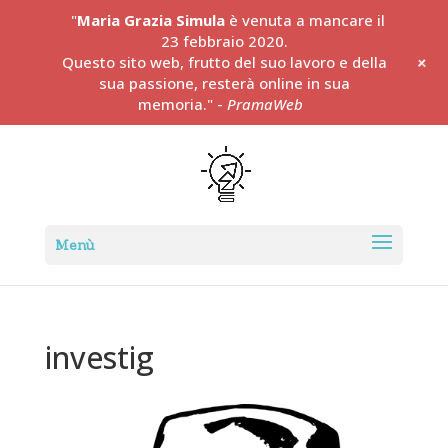
"
Maria Grazia Simula
è venuta a mancare il
23 febbraio 2020.
+
Questo sito web, frutto del suo lavoro e della
sua passione, resterà online in sua
memoria." -
PramaWeb
investig