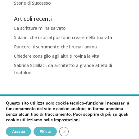
Storie di Successo
Articoli recenti
La scrittura mi ha salvato
5 danni che i social possono creare nella tua vita
Rancore: il sentimento che brucia l’anima
Chiedere consiglio agli altri ti rovina la vita
Sabrina Schillaci, da architetto a grande atleta di
triathlon
HOME
PRIVACY POLICY
COOKIE POLICY
Questo sito utilizza solo cookie tecnico-funzionali necessari al
funzionamento del sito e cookie analitici in forma anonima
senza alcun tipo di tracciamento. Puoi scoprire di più su quali
cookie utilizziamo nelle
Impostazioni
.
© GREIS COMPANY - P.IVA 02695660908 - Web
Close GDPR Cookie Banner
Accetta
Rifiuta
Project
PramaWeb