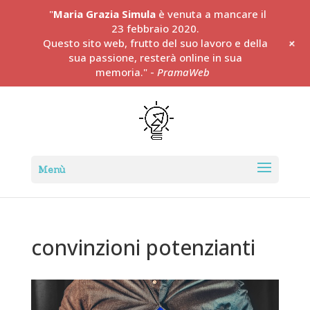
"
Maria Grazia Simula
è venuta a mancare il
23 febbraio 2020.
+
Questo sito web, frutto del suo lavoro e della
sua passione, resterà online in sua
memoria." -
PramaWeb
convinzioni potenzianti