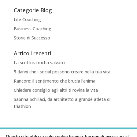
Categorie Blog
Life Coaching
Business Coaching
Storie di Successo
Articoli recenti
La scrittura mi ha salvato
5 danni che i social possono creare nella tua vita
Rancore: il sentimento che brucia l’anima
Chiedere consiglio agli altri ti rovina la vita
Sabrina Schillaci, da architetto a grande atleta di
triathlon
HOME
PRIVACY POLICY
COOKIE POLICY
Questo sito utilizza solo cookie tecnico-funzionali necessari al