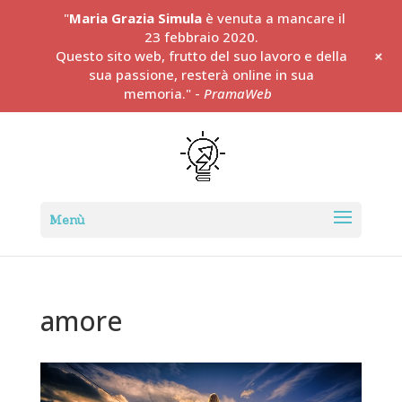
"
Maria Grazia Simula
è venuta a mancare il
23 febbraio 2020.
+
Questo sito web, frutto del suo lavoro e della
sua passione, resterà online in sua
memoria." -
PramaWeb
amore