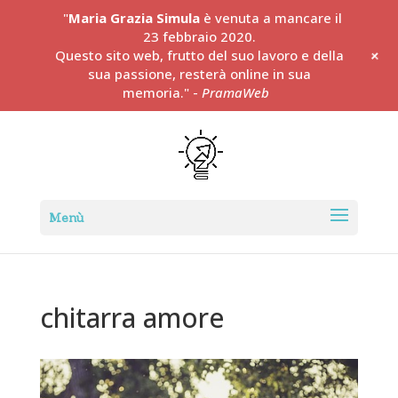
"
Maria Grazia Simula
è venuta a mancare il
23 febbraio 2020.
+
Questo sito web, frutto del suo lavoro e della
sua passione, resterà online in sua
memoria." -
PramaWeb
chitarra amore