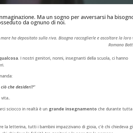
 immaginazione. Ma un sogno per avversarsi ha bisogno
osseduto da ognuno di noi.
l mare ha depositato sulla riva. Bisogna raccoglierle e ascoltare la loro 
Romano Batt
qualcosa
. I nostri genitori, nonni, insegnanti della scuola, ci hanno
ri.
omanda:
 ciò che desideri?”
vita..
ci sciocco in realtà è un
grande insegnamento
che durante tutta 
 la letterina, tutti i bambini impazzivano di gioia, c’è chi chiedeva g