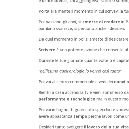
e beni materiali, chi aggiungeva fratelli o sorelle,
Porta alla mente il momento in cui scrivevi la tu
Poi passano gli anni, si
smette di credere
in B
bambino svanisce, si perdono anche i desideri.
Da quel momento in poi si smette di desiderare e s
Scrivere
è una potente azione che consente al 
Durante le tue giornate quante volte ti è capita
“bellissimo quell’orologio lo vorrei così tanto”
Poi vai al centro commerciale e vedi dei
nuovi o
Rientri a casa accendi la tv e vieni sommerso da
performante e tecnologico
ma in questo mom
Poi vai in bagno, ti guardi allo specchio e vorre
avere abbastanza
tempo
perché lavori come u
Desideri tanto svolgere il
lavoro della tua vita