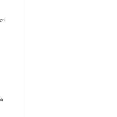
ogni
di