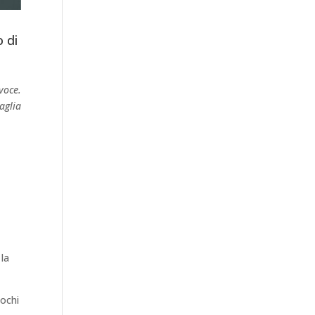
 di
voce.
aglia
la
iochi