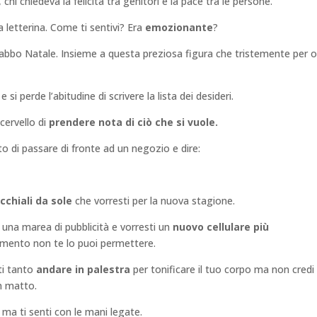
 chi chiedeva la felicità tra genitori e la pace tra le persone.
a letterina. Come ti sentivi? Era
emozionante
?
abbo Natale. Insieme a questa preziosa figura che tristemente per 
i perde l’abitudine di scrivere la lista dei desideri.
cervello di
prendere nota di ciò che si vuole.
to di passare di fronte ad un negozio e dire:
cchiali da sole
che vorresti per la nuova stagione.
 una marea di pubblicità e vorresti un
nuovo cellulare più
ento non te lo puoi permettere.
sti tanto
andare in palestra
per tonificare il tuo corpo ma non credi 
n matto.
ma ti senti con le mani legate.