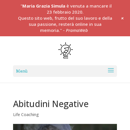
"
Maria Grazia Simula
è venuta a mancare il
23 febbraio 2020.
+
Questo sito web, frutto del suo lavoro e della
sua passione, resterà online in sua
memoria." -
PramaWeb
Abitudini Negative
Life Coaching