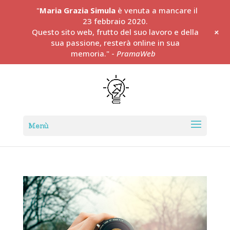
"
Maria Grazia Simula
è venuta a mancare il
23 febbraio 2020.
+
Questo sito web, frutto del suo lavoro e della
sua passione, resterà online in sua
memoria." -
PramaWeb